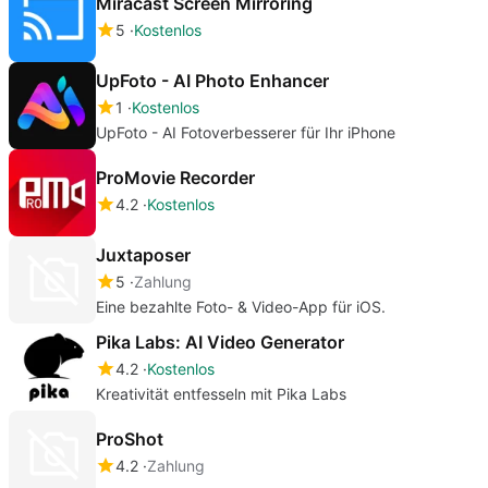
Miracast Screen Mirroring
5
Kostenlos
UpFoto - AI Photo Enhancer
1
Kostenlos
UpFoto - AI Fotoverbesserer für Ihr iPhone
ProMovie Recorder
4.2
Kostenlos
Juxtaposer
5
Zahlung
Eine bezahlte Foto- & Video-App für iOS.
Pika Labs: AI Video Generator
4.2
Kostenlos
Kreativität entfesseln mit Pika Labs
ProShot
4.2
Zahlung